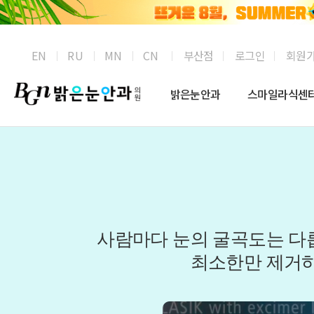
부산점
로그인
회원
EN
RU
MN
CN
밝은눈안과
스마일라식센
사람마다 눈의 굴곡도는 다
최소한만 제거하