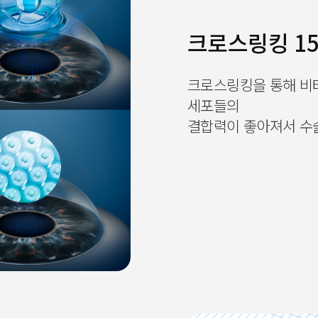
크로스링킹 15
크로스링킹을 통해 비타
세포들의
결합력이 좋아져서 수술