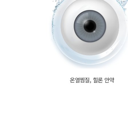
온열찜질, 힐론 안약