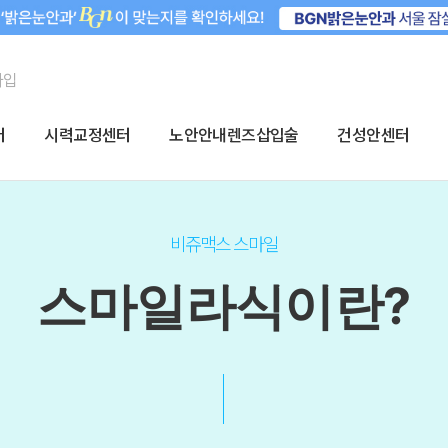
가입
터
시력교정센터
노안안내렌즈삽입술
건성안센터
비쥬맥스 스마일
스마일라식이란?