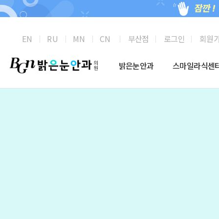
스마일라식
부산점
로그인
회원
EN
RU
MN
CN
밝은눈안과
스마일라식센