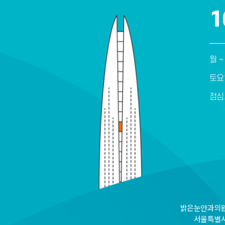
1
월 ~
토요
점심
밝은눈안과의원 
서울특별시 