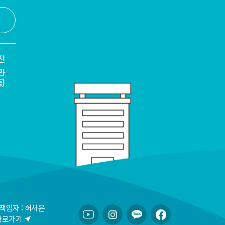
진
라
)
책임자 : 허서윤
바로가기