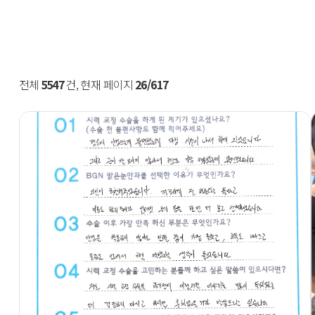
전체
5547
건, 현재 페이지
26/617