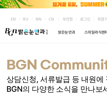
부산점
로그인
회원
EN
RU
MN
CN
밝은눈안과
스마일라식센
BGN Communit
상담신청, 서류발급 등 내원에
BGN의 다양한 소식을 만나보