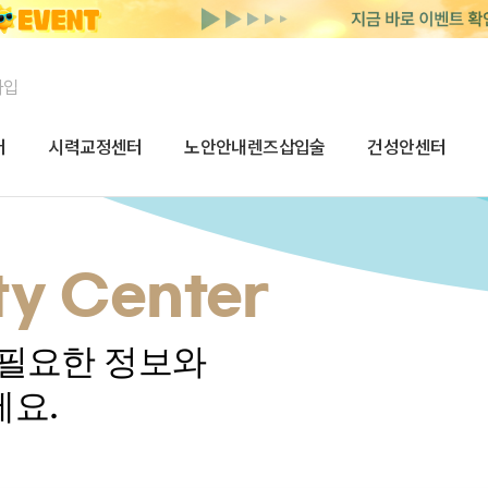
가입
터
시력교정센터
노안안내렌즈삽입술
건성안센터
y Center
 필요한 정보와
세요.