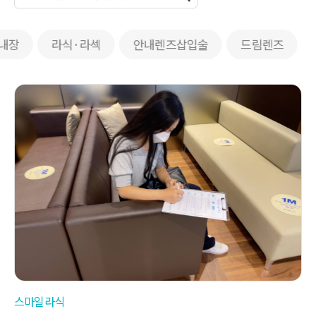
내장
라식·라섹
안내렌즈삽입술
드림렌즈
스마일라식