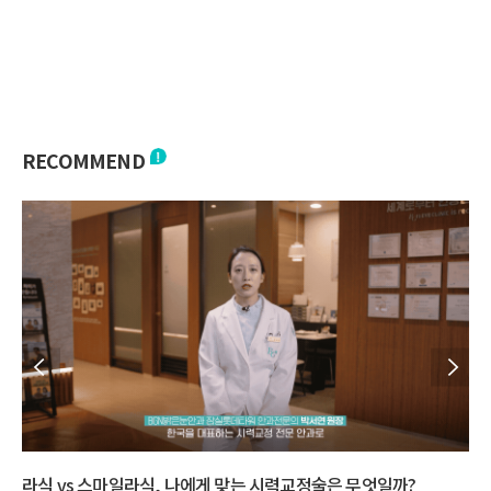
RECOMMEND
라식 vs 스마일라식, 나에게 맞는 시력교정술은 무엇일까?
다