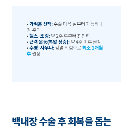
•
가벼운 산책:
수술 다음 날부터 가능하나
땀 주의
•
헬스·조깅:
약 2주 후부터 천천히
•
근력 운동(복압 상승):
약 4주 이후 권장
•
수영·사우나:
감염 위험으로
최소 1개월
후
권장
백내장 수술 후 회복을 돕는