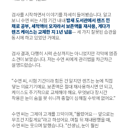
검사를 시작하면서 이야기를 자세히 들어봤습니다. 알고
보니 수연 씨는 시험 기간 내내
밤새 도서관에서 렌즈 낀
채로 공부, 세척액이 모자라서 보존액을 재사용, 게다가
렌즈 케이스는 교체한 지 1년 넘음
— 세 가지 잘못된 습관을
동시에 하고 있었던 거예요.
검사 결과, 다행히 시력 손상까지는 아니었지만 각막에 염증
소견이 보였습니다. 저는 수연 씨에게 관리법을 차근차근
설명드렸습니다.
“수연 씨, 시험 기간이라 힘든 건 알지만 렌즈는 눈에 직접
닿는 의료기기예요. 보존액은 절대 재사용하시면 안 되고,
케이스도 주기적으로 교체해야 해요. 무엇보다 장시간
착용은 눈이 숨을 못 쉬니까 충혈이 심해질 수밖에 없어요.”
수연 씨는 그제야 고개를 끄덕이며, “몰랐어요… 앞으로는
무조건 지킬게요”라고 하셨어요. 며칠 뒤 재내원했을 때,
수연 씨는 웃으며 말했습니다. “선생님, 눈이 훨씬