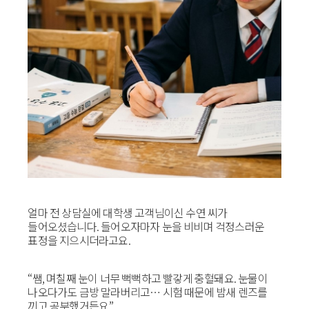
얼마 전 상담실에 대학생 고객님이신 수연 씨가
들어오셨습니다. 들어오자마자 눈을 비비며 걱정스러운
표정을 지으시더라고요.
“쌤, 며칠째 눈이 너무 뻑뻑하고 빨갛게 충혈돼요. 눈물이
나오다가도 금방 말라버리고… 시험 때문에 밤새 렌즈를
끼고 공부했거든요.”