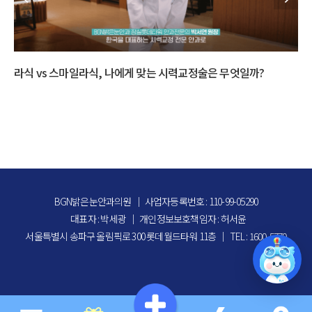
스
다초점 수술 고민된다면? 백내장 수술 방법 총정리
BGN밝은눈안과의원
｜
사업자등록번호 : 110-99-05290
대표자 : 박세광
｜
개인정보보호책임자 : 허서윤
서울특별시 송파구 올림픽로 300 롯데월드타워 11층
｜
TEL : 1600-5770