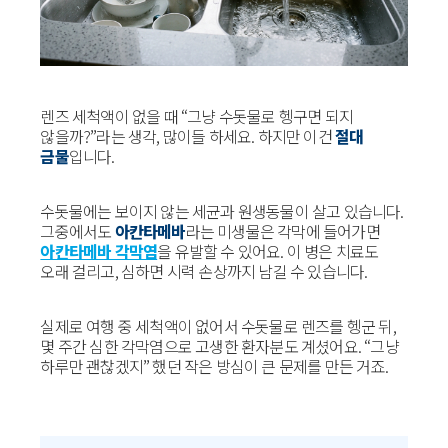
렌즈 세척액이 없을 때 “그냥 수돗물로 헹구면 되지
않을까?”라는 생각, 많이들 하세요. 하지만 이건
절대
금물
입니다.
수돗물에는 보이지 않는 세균과 원생동물이 살고 있습니다.
그중에서도
아칸타메바
라는 미생물은 각막에 들어가면
아칸타메바 각막염
을 유발할 수 있어요. 이 병은 치료도
오래 걸리고, 심하면 시력 손상까지 남길 수 있습니다.
실제로 여행 중 세척액이 없어서 수돗물로 렌즈를 헹군 뒤,
몇 주간 심한 각막염으로 고생한 환자분도 계셨어요. “그냥
하루만 괜찮겠지” 했던 작은 방심이 큰 문제를 만든 거죠.