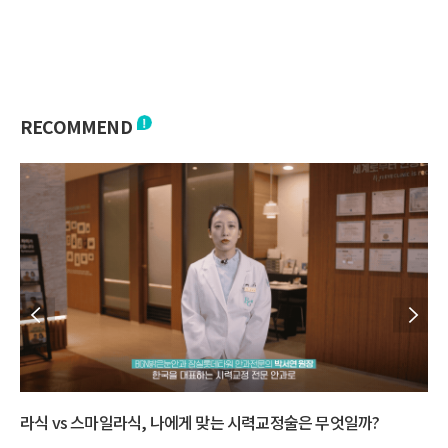
RECOMMEND
스
다초점 수술 고민된다면? 백내장 수술 방법 총정리