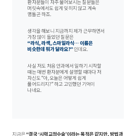
환자분들이 자주 물어보시는 질문들은
머릿속에서도 쉽게 잊히지 않고 계속
맴돌곤 하죠.
생각을 해보니 지금까지 제가 근무하면서
가장 많이 들었던 질문은
“라식, 라섹, 스마일라식… 이름은
비슷한데 뭐가 달라요?”
인데요.
사실 저도 처음 안과에서 일하기 시작할
때는 매번 환자분에게 설명할 때마다 저
자신도 “아, 오늘은 어떻게 쉽게
풀어드리지?” 하고 고민했던 기억이
나네요.
지금은
“결국 ‘시력교정수술’이라는 목적은 같지만, 방법과