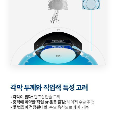
각막 두께와 직업적 특성 고려
•
각막이 얇다:
렌즈삽입술 고려
•
충격에 취약한 직업 or 운동 즐김:
레이저 수술 추천
•
빛 번짐이 걱정된다면:
수술 옵션으로 케어 가능