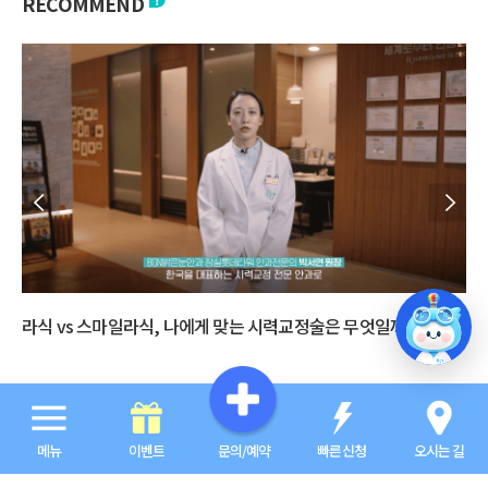
RECOMMEND
라식 vs 스마일라식, 나에게 맞는 시력교정술은 무엇일까?
다
메뉴
이벤트
문의/예약
빠른신청
오시는 길