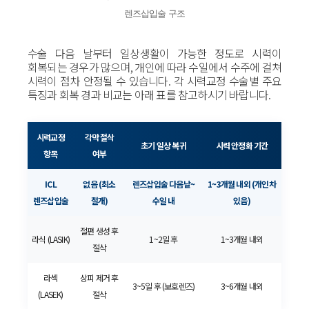
렌즈삽입술 구조
수술 다음 날부터 일상생활이 가능한 정도로 시력이
회복되는 경우가 많으며, 개인에 따라 수일에서 수주에 걸쳐
시력이 점차 안정될 수 있습니다. 각 시력교정 수술별 주요
특징과 회복 경과 비교는 아래 표를 참고하시기 바랍니다.
시력교정
각막 절삭
초기 일상 복귀
시력 안정화 기간
항목
여부
ICL
없음 (최소
렌즈삽입술 다음날~
1~3개월 내외 (개인차
렌즈삽입술
절개)
수일 내
있음)
절편 생성 후
라식 (LASIK)
1~2일 후
1~3개월 내외
절삭
라섹
상피 제거 후
3~5일 후 (보호렌즈)
3~6개월 내외
(LASEK)
절삭