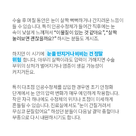
수술 후 며칠 동안은 눈이 살짝 뻑뻑하거나 간지러운 느낌이
들 수 있습니다. 특히 인공수정체가 들어간 직후에는 눈
속이 낯설게 느껴져서
“이물질이 있는 것 같아요”, “살짝
눌러보면 괜찮을까요?”
하시는 분들도 계시죠.
하지만 이 시기에
눈을 만지거나 비비는 건 정말
위험
합니다. 아무리 살짝이라도 압력이 가해지면 수술
부위의 상처가 벌어지거나 염증이 생길 가능성이
커지거든요.
특히 다초점 인공수정체를 삽입한 경우엔 초기 안정화
단계에서 눈 안의 압력 변화가 매우 예민하게 작용합니다.
작은 자극 하나에도 수정체의 위치나 초점이 미세하게
흔들릴 수 있습니다. 진료실에서도 “눈이 간질거려서
무심코 문질렀어요” 하셨던 분들이 다음날 결막 충혈이나
부종으로 다시 내원하시기도 합니다.