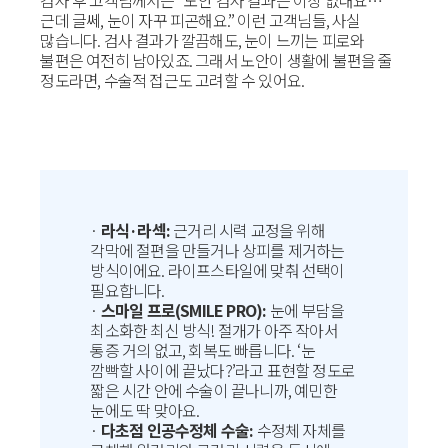
검사 후 고객님께서는 “노안 검사 결과는 이상 없대요…
근데 글쎄, 눈이 자꾸 피곤해요.” 이런 고객님들, 사실
많습니다. 검사 결과가 깔끔해도, 눈이 느끼는 피로와
불편은 여전히 남아있죠. 그래서 노안이 생활에 불편을 줄
정도라면, 수술적 접근도 고려할 수 있어요.
·
라식·라섹:
근거리 시력 교정을 위해
각막에 절편을 만들거나 상피를 제거하는
방식이에요. 라이프스타일에 맞춰 선택이
필요합니다.
·
스마일 프로(SMILE PRO):
눈에 부담을
최소화한 최신 방식! 절개가 아주 작아서
통증 거의 없고, 회복도 빠릅니다. ‘눈
깜빡할 사이에 끝났다?’라고 표현할 정도로
짧은 시간 안에 수술이 끝나니까, 예민한
눈에도 딱 맞아요.
·
다초점 인공수정체 수술:
수정체 자체를