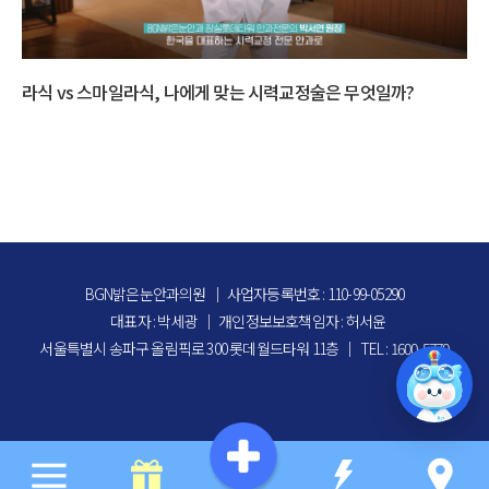
라식 vs 스마일라식, 나에게 맞는 시력교정술은 무엇일까?
다
BGN밝은눈안과의원
｜
사업자등록번호 : 110-99-05290
대표자 : 박세광
｜
개인정보보호책임자 : 허서윤
서울특별시 송파구 올림픽로 300 롯데월드타워 11층
｜
TEL : 1600-5770