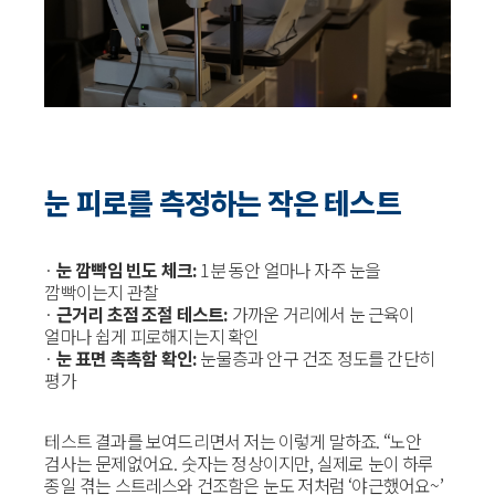
눈 피로를 측정하는 작은 테스트
·
눈 깜빡임 빈도 체크:
1분 동안 얼마나 자주 눈을
깜빡이는지 관찰
·
근거리 초점 조절 테스트:
가까운 거리에서 눈 근육이
얼마나 쉽게 피로해지는지 확인
·
눈 표면 촉촉함 확인:
눈물층과 안구 건조 정도를 간단히
평가
테스트 결과를 보여드리면서 저는 이렇게 말하죠. “노안
검사는 문제없어요. 숫자는 정상이지만, 실제로 눈이 하루
종일 겪는 스트레스와 건조함은 눈도 저처럼 ‘야근했어요~’