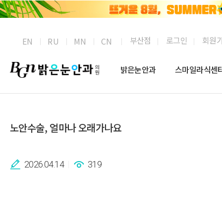
부산점
로그인
회원
EN
RU
MN
CN
밝은눈안과
스마일라식센
노안수술, 얼마나 오래가나요
2026.04.14
319