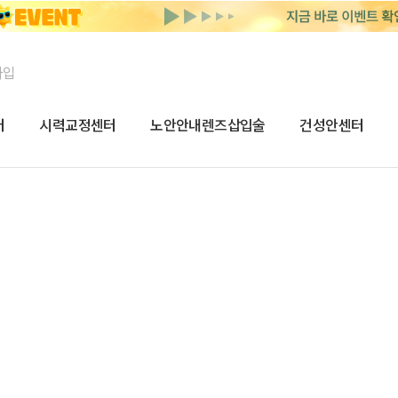
가입
터
시력교정센터
노안안내렌즈삽입술
건성안센터