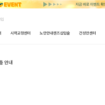
가입
터
시력교정센터
노안안내렌즈삽입술
건성안센터
춤 안내