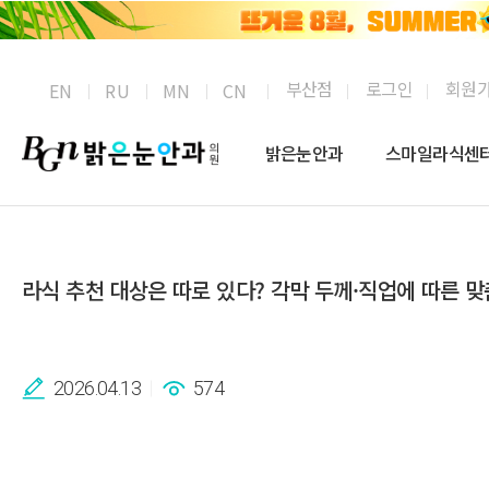
부산점
로그인
회원
EN
RU
MN
CN
밝은눈안과
스마일라식센
라식 추천 대상은 따로 있다? 각막 두께·직업에 따른 맞
2026.04.13
574