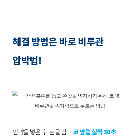
해결 방법은 바로 비루관
압박법!
안약을 넣은 후, 눈을 감고
코 옆을 살짝 30초