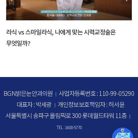
다초점 수술 고민된다면? 백내장 수술 방법 총정리
BGN밝은눈안과의원
사업자등록번호 : 110-99-05290
｜
대표자 : 박세광
개인정보보호책임자 : 허서윤
｜
서울특별시 송파구 올림픽로 300 롯데월드타워 11층
｜
TEL : 1600-5770