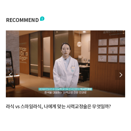
RECOMMEND
스
다초점 수술 고민된다면? 백내장 수술 방법 총정리