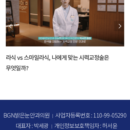
 스마일라식, 나에게 맞는 시력교정술은
다초점 수술 
?
BGN밝은눈안과의원
사업자등록번호 : 110-99-05290
｜
대표자 : 박세광
개인정보보호책임자 : 허서윤
｜