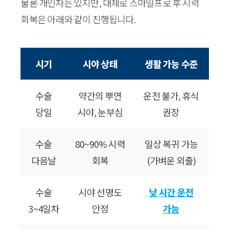
물론 개인차는 있지만, 대체로 스마일프로 후 시력
회복은 아래와 같이 진행됩니다.
시기
시야 상태
생활 가능 수준
수술
약간의 뿌연
운전 불가, 휴식
당일
시야, 눈부심
권장
수술
80~90% 시력
일상 복귀 가능
다음날
회복
(가벼운 외출)
수술
시야 선명도
낮 시간 운전
3~4일차
안정
가능