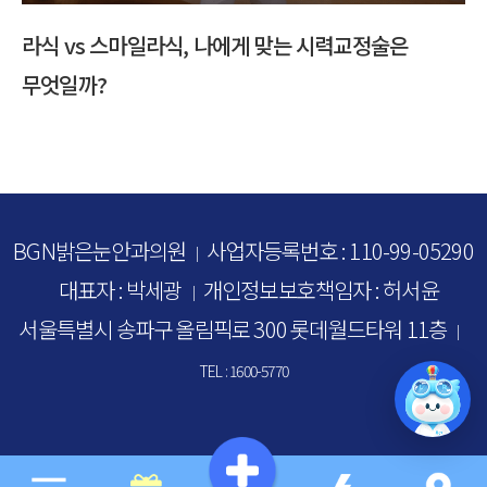
라식 vs 스마일라식, 나에게 맞는 시력교정술은
다
무엇일까?
BGN밝은눈안과의원
사업자등록번호 : 110-99-05290
｜
대표자 : 박세광
개인정보보호책임자 : 허서윤
｜
서울특별시 송파구 올림픽로 300 롯데월드타워 11층
｜
TEL : 1600-5770