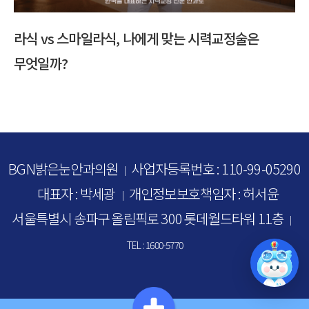
식 vs 스마일라식, 나에게 맞는 시력교정술은
다초점 
엇일까?
BGN밝은눈안과의원
사업자등록번호 : 110-99-05290
｜
대표자 : 박세광
개인정보보호책임자 : 허서윤
｜
서울특별시 송파구 올림픽로 300 롯데월드타워 11층
｜
TEL : 1600-5770