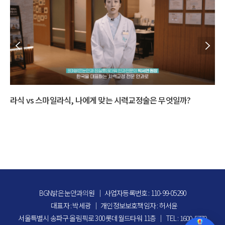
라식 vs 스마일라식, 나에게 맞는 시력교정술은 무엇일까?
다
BGN밝은눈안과의원
｜
사업자등록번호 : 110-99-05290
대표자 : 박세광
｜
개인정보보호책임자 : 허서윤
서울특별시 송파구 올림픽로 300 롯데월드타워 11층
｜
TEL : 1600-5770