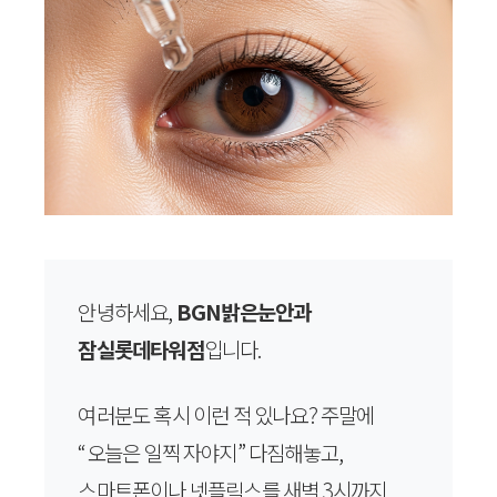
안녕하세요,
BGN밝은눈안과
잠실롯데타워점
입니다.
여러분도 혹시 이런 적 있나요? 주말에
“오늘은 일찍 자야지” 다짐해놓고,
스마트폰이나 넷플릭스를 새벽 3시까지