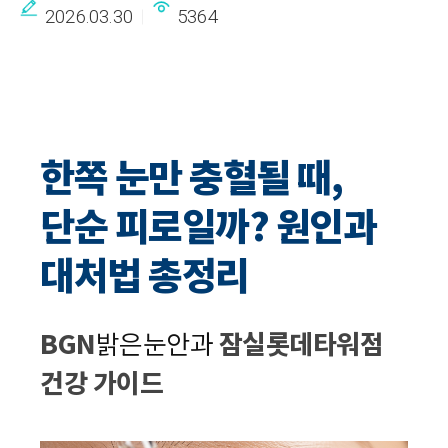
2026.03.30
5364
한쪽 눈만 충혈될 때,
단순 피로일까? 원인과
대처법 총정리
BGN
밝은눈안과
잠실롯데타워점
건강 가이드