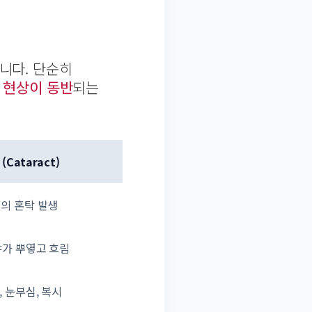
니다. 단순히
 현상이 동반
되는
(Cataract)
의 혼탁 발생
야가 뿌옇고 흐림
, 눈부심, 복시