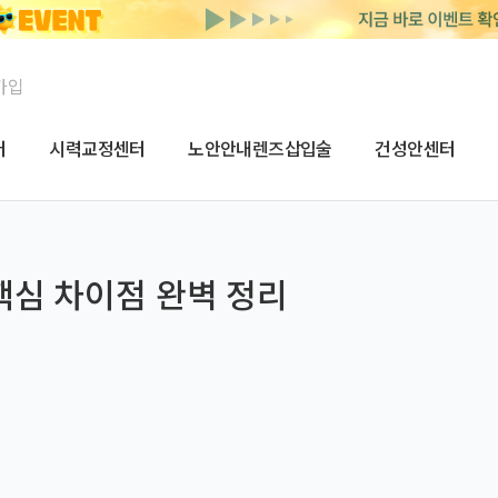
가입
터
시력교정센터
노안안내렌즈삽입술
건성안센터
 핵심 차이점 완벽 정리