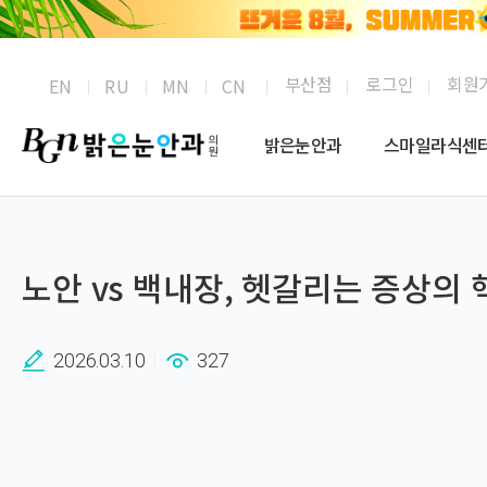
부산점
로그인
회원
EN
RU
MN
CN
밝은눈안과
스마일라식센
노안 vs 백내장, 헷갈리는 증상의
2026.03.10
327