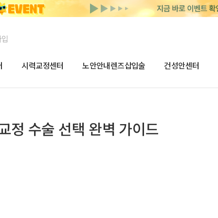
가입
터
시력교정센터
노안안내렌즈삽입술
건성안센터
교정 수술 선택 완벽 가이드