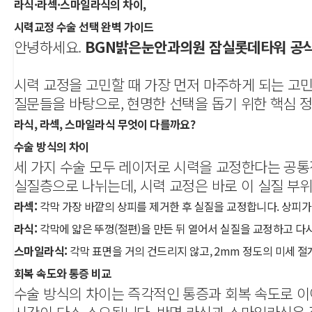
라식·라섹·스마일라식의 차이,
시력교정 수술 선택 완벽 가이드
안녕하세요.
BGN밝은눈안과의원 잠실롯데타워 공
시력 교정을 고민할 때 가장 먼저 마주하게 되는 고
질문들을 바탕으로, 현명한 선택을 돕기 위한 핵심 
라식, 라섹, 스마일라식 무엇이 다를까요?
수술 방식의 차이
세 가지 수술 모두 레이저로 시력을 교정한다는 공통
실질층으로 나뉘는데, 시력 교정은 바로 이 실질 부
라섹:
각막 가장 바깥의 상피를 제거한 후 실질을 교정합니다. 상피가
라식:
각막에 얇은 뚜껑(절편)을 만든 뒤 열어서 실질을 교정하고 다
스마일라식:
각막 표면을 거의 건드리지 않고, 2mm 정도의 미세 절
회복 속도와 통증 비교
수술 방식의 차이는 즉각적인 통증과 회복 속도로 이