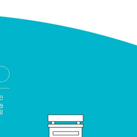
진
라
)