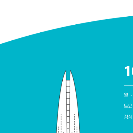
1
월 ~
토요
점심