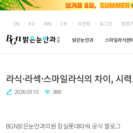
부산점
로그인
회원
EN
RU
MN
CN
밝은눈안과
스마일라식센
라식·라섹·스마일라식의 차이, 시력
2026.03.10
388
BGN밝은눈안과의원 잠실롯데타워 공식 블로그