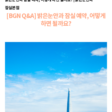
잠실본점
[BGN Q&A] 밝은눈안과 잠실 예약, 어떻게
하면 될까요?