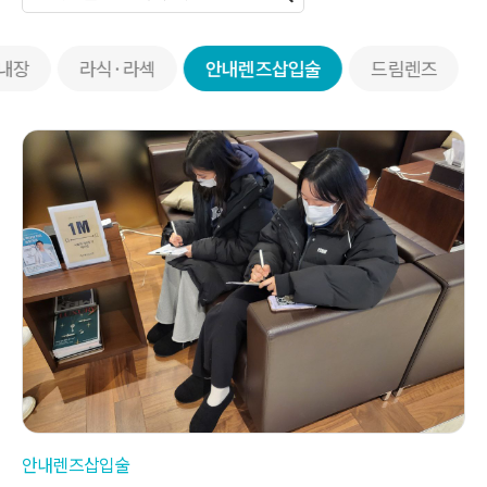
내장
라식·라섹
안내렌즈삽입술
드림렌즈
안내렌즈삽입술