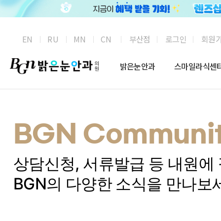
부산점
로그인
회원
EN
RU
MN
CN
밝은눈안과
스마일라식센
BGN Communit
상담신청, 서류발급 등 내원에
BGN의 다양한 소식을 만나보