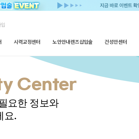
가입
터
시력교정센터
노안안내렌즈삽입술
건성안센터
y Center
 필요한 정보와
세요.