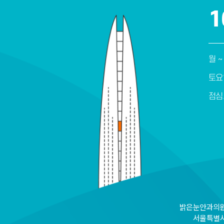
1
월 ~
토요
점심
밝은눈안과의원 
서울특별시 