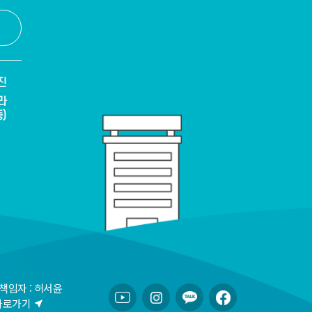
진
라
)
책임자 : 허서윤
바로가기