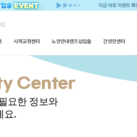
가입
터
시력교정센터
노안안내렌즈삽입술
건성안센터
y Center
 필요한 정보와
세요.