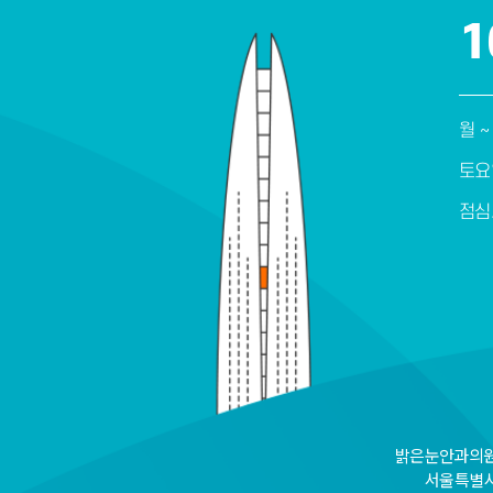
1
월 ~
토요
점심
밝은눈안과의원 
서울특별시 