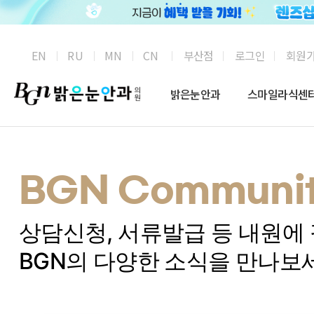
부산점
로그인
회원
EN
RU
MN
CN
밝은눈안과
스마일라식센
BGN Communit
상담신청, 서류발급 등 내원에
BGN의 다양한 소식을 만나보