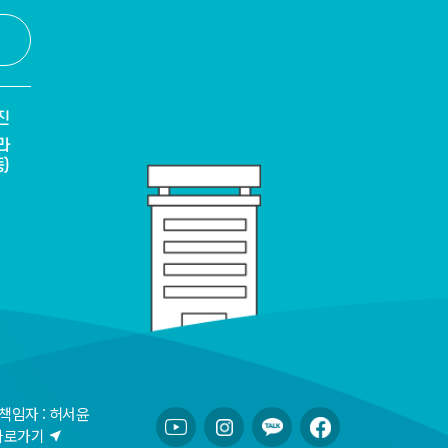
진
라
)
책임자 : 허서윤
바로가기