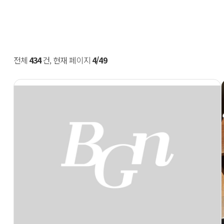
전체
434
건, 현재 페이지
4/49