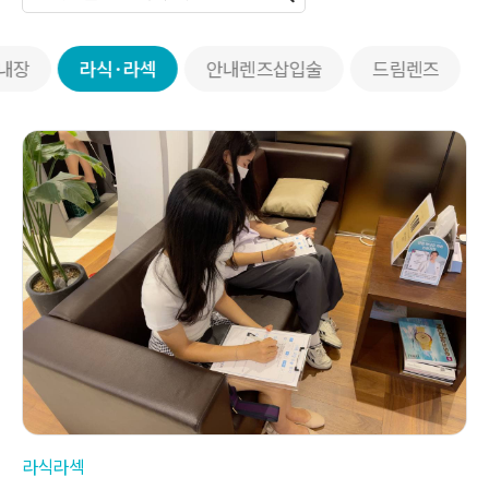
내장
라식·라섹
안내렌즈삽입술
드림렌즈
라식라섹