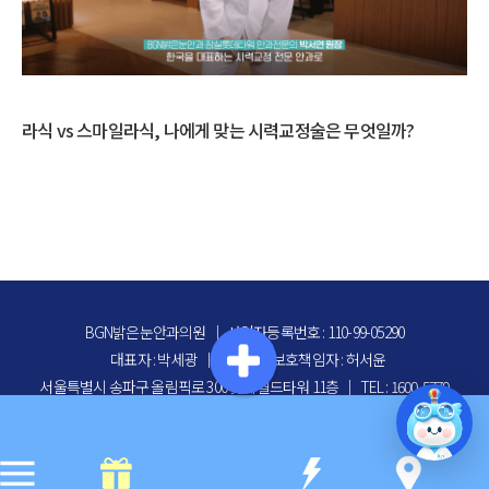
스
다초점 수술 고민된다면? 백내장 수술 방법 총정리
BGN밝은눈안과의원
｜
사업자등록번호 : 110-99-05290
대표자 : 박세광
｜
개인정보보호책임자 : 허서윤
서울특별시 송파구 올림픽로 300 롯데월드타워 11층
｜
TEL : 1600-5770