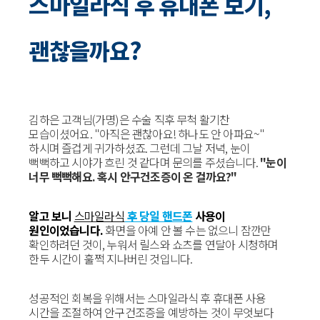
스마일라식 후 휴대폰 보기,
괜찮을까요?
김하은 고객님(가명)은 수술 직후 무척 활기찬
모습이셨어요. "아직은 괜찮아요! 하나도 안 아파요~"
하시며 즐겁게 귀가하셨죠. 그런데 그날 저녁, 눈이
뻑뻑하고 시야가 흐린 것 같다며 문의를 주셨습니다.
"눈이
너무 뻑뻑해요. 혹시 안구건조증이 온 걸까요?"
알고 보니
스마일라식
후 당일 핸드폰
사용이
원인이었습니다.
화면을 아예 안 볼 수는 없으니 잠깐만
확인하려던 것이, 누워서 릴스와 쇼츠를 연달아 시청하며
한두 시간이 훌쩍 지나버린 것입니다.
성공적인 회복을 위해서는 스마일라식 후 휴대폰 사용
시간을 조절하여 안구건조증을 예방하는 것이 무엇보다