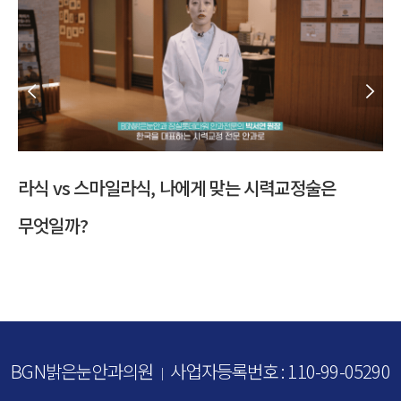
스
다초점 수술 고민된다면? 백내장 수술 방법 총정리
BGN밝은눈안과의원
사업자등록번호 : 110-99-05290
｜